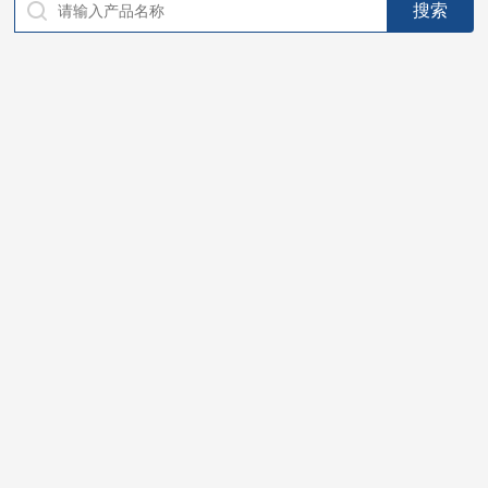
仪器，代理南韩SitekPH/离子计，DO计，电导计，多功能计，
PH/DO/电导率电极