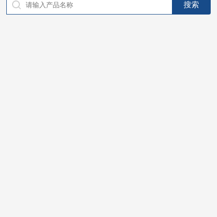
仪器，代理南韩SitekPH/离子计，DO计，电导计，多功能计，
PH/DO/电导率电极